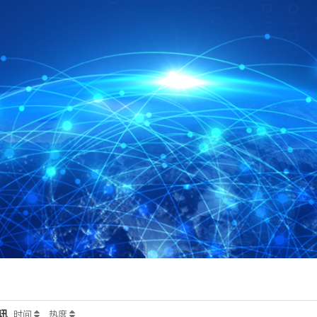
讯
时间
热度