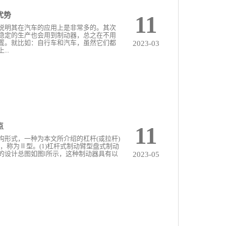
优势
11
说明其在汽车的应用上是非常多的。其次
稳定的生产也会用到制动器，总之在不用
置。就比如：自行车和汽车，虽然它们都
2023-03
..
点
11
构形式，一种为本文所介绍的杠杆(或拉杆)
，称为Ⅱ型。(1)杠杆式制动臂型盘式制动
的设计总图如图l所示，这种制动器具有以
2023-05