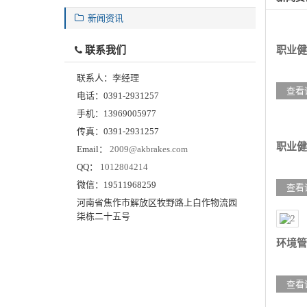
新闻资讯
职业健
联系我们
联系人：
李经理
查看
电话：
0391-2931257
手机：
13969005977
传真：
0391-2931257
职业健
Email：
2009@akbrakes.com
QQ：
1012804214
微信：
19511968259
查看
河南省焦作市解放区牧野路上白作物流园
柒栋二十五号
环境管
查看