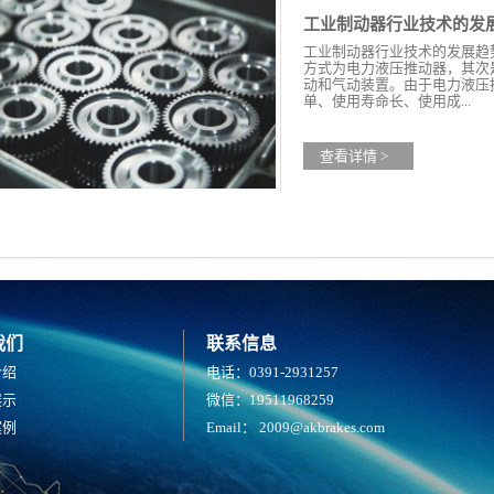
工业制动器行业技术的发
工业制动器行业技术的发展趋
方式为电力液压推动器，其次
动和气动装置。由于电力液压
单、使用寿命长、使用成...
查看详情 >
我们
联系信息
介绍
电话：0391-2931257
展示
微信：19511968259
案例
Email：
2009@akbrakes.com